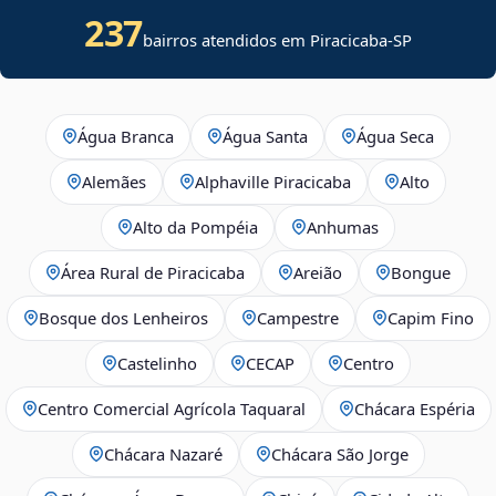
237
bairros atendidos em
Piracicaba
-
SP
Água Branca
Água Santa
Água Seca
Alemães
Alphaville Piracicaba
Alto
Alto da Pompéia
Anhumas
Área Rural de Piracicaba
Areião
Bongue
Bosque dos Lenheiros
Campestre
Capim Fino
Castelinho
CECAP
Centro
Centro Comercial Agrícola Taquaral
Chácara Espéria
Chácara Nazaré
Chácara São Jorge