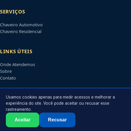
SERVIÇOS
Chaveiro Automotivo
Chaveiro Residencial
LINKS ÚTEIS
Onde Atendemos
Sobre
Contato
CONTATO
Usamos cookies apenas para medir acessos e melhorar a
experiência do site. Você pode aceitar ou recusar esse
rastreamento.
Atendimento em
Piracicaba
-
SP
e regiões parceiras
contato@chaveiroempiracicaba.com.br
Aceitar
Recusar
©
2026
Chaveiro em
Piracicaba
-
SP
. Todos os direitos reservados.
Política de Privacidade
·
Termos de Uso
·
Sitemap