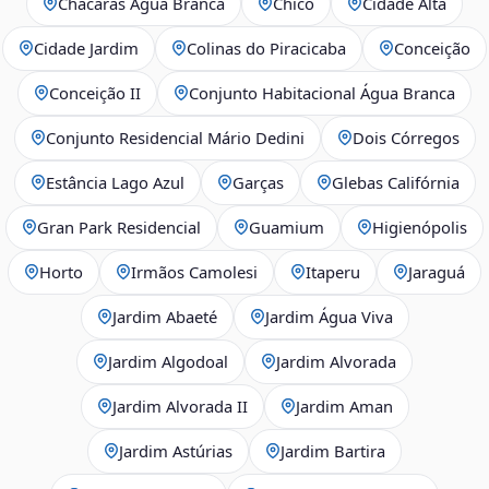
Chácaras Água Branca
Chicó
Cidade Alta
Cidade Jardim
Colinas do Piracicaba
Conceição
Conceição II
Conjunto Habitacional Água Branca
Conjunto Residencial Mário Dedini
Dois Córregos
Estância Lago Azul
Garças
Glebas Califórnia
Gran Park Residencial
Guamium
Higienópolis
Horto
Irmãos Camolesi
Itaperu
Jaraguá
Jardim Abaeté
Jardim Água Viva
Jardim Algodoal
Jardim Alvorada
Jardim Alvorada II
Jardim Aman
Jardim Astúrias
Jardim Bartira