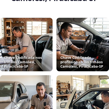
Chave Codificada nos
Chave Codificada
Irmãos Camolesi,
profissional nos Irmãos
Piracicaba‑SP
Camolesi, Piracicaba‑SP