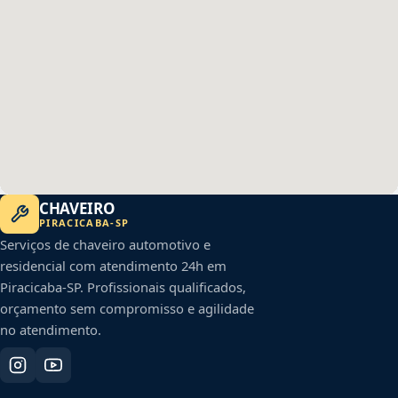
CHAVEIRO
PIRACICABA
-
SP
Serviços de chaveiro automotivo e
residencial com atendimento 24h em
Piracicaba
-
SP
. Profissionais qualificados,
orçamento sem compromisso e agilidade
no atendimento.