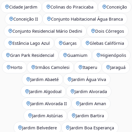
Cidade Jardim
Colinas do Piracicaba
Conceição
Conceição II
Conjunto Habitacional Água Branca
Conjunto Residencial Mário Dedini
Dois Córregos
Estância Lago Azul
Garças
Glebas Califórnia
Gran Park Residencial
Guamium
Higienópolis
Horto
Irmãos Camolesi
Itaperu
Jaraguá
Jardim Abaeté
Jardim Água Viva
Jardim Algodoal
Jardim Alvorada
Jardim Alvorada II
Jardim Aman
Jardim Astúrias
Jardim Bartira
Jardim Belvedere
Jardim Boa Esperança