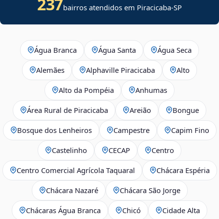
237
bairros atendidos em
Piracicaba
-
SP
Água Branca
Água Santa
Água Seca
Alemães
Alphaville Piracicaba
Alto
Alto da Pompéia
Anhumas
Área Rural de Piracicaba
Areião
Bongue
Bosque dos Lenheiros
Campestre
Capim Fino
Castelinho
CECAP
Centro
Centro Comercial Agrícola Taquaral
Chácara Espéria
Chácara Nazaré
Chácara São Jorge
Chácaras Água Branca
Chicó
Cidade Alta