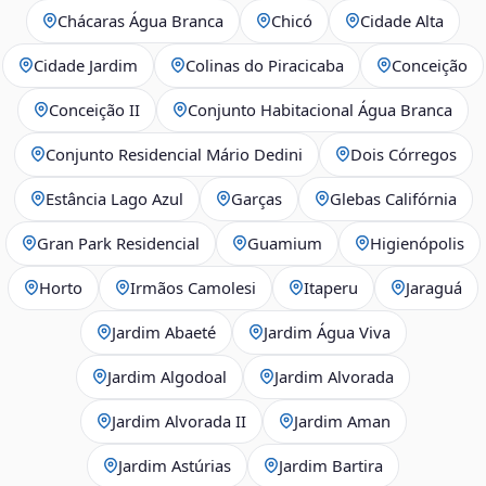
Chácaras Água Branca
Chicó
Cidade Alta
Cidade Jardim
Colinas do Piracicaba
Conceição
Conceição II
Conjunto Habitacional Água Branca
Conjunto Residencial Mário Dedini
Dois Córregos
Estância Lago Azul
Garças
Glebas Califórnia
Gran Park Residencial
Guamium
Higienópolis
Horto
Irmãos Camolesi
Itaperu
Jaraguá
Jardim Abaeté
Jardim Água Viva
Jardim Algodoal
Jardim Alvorada
Jardim Alvorada II
Jardim Aman
Jardim Astúrias
Jardim Bartira