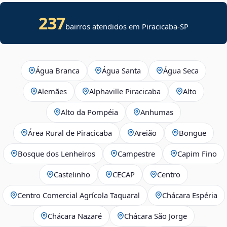
237
bairros atendidos em
Piracicaba
-
SP
Água Branca
Água Santa
Água Seca
Alemães
Alphaville Piracicaba
Alto
Alto da Pompéia
Anhumas
Área Rural de Piracicaba
Areião
Bongue
Bosque dos Lenheiros
Campestre
Capim Fino
Castelinho
CECAP
Centro
Centro Comercial Agrícola Taquaral
Chácara Espéria
Chácara Nazaré
Chácara São Jorge