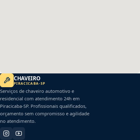
CHAVEIRO
PIRACICABA
-
SP
Serviços de chaveiro automotivo e
residencial com atendimento 24h em
Piracicaba
-
SP
. Profissionais qualificados,
orçamento sem compromisso e agilidade
no atendimento.