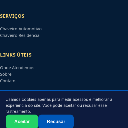
SERVIÇOS
Chaveiro Automotivo
Chaveiro Residencial
LINKS ÚTEIS
Onde Atendemos
Sobre
Contato
CONTATO
Usamos cookies apenas para medir acessos e melhorar a
experiência do site. Você pode aceitar ou recusar esse
rastreamento.
Atendimento em
Piracicaba
-
SP
e regiões parceiras
contato@chaveiroempiracicaba.com.br
Aceitar
Recusar
©
2026
Chaveiro em
Piracicaba
-
SP
. Todos os direitos reservados.