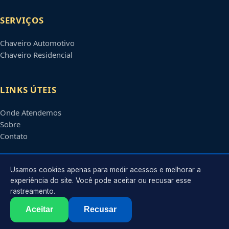
SERVIÇOS
Chaveiro Automotivo
Chaveiro Residencial
LINKS ÚTEIS
Onde Atendemos
Sobre
Contato
CONTATO
Usamos cookies apenas para medir acessos e melhorar a
experiência do site. Você pode aceitar ou recusar esse
rastreamento.
Atendimento em
Piracicaba
-
SP
e regiões parceiras
contato@chaveiroempiracicaba.com.br
Aceitar
Recusar
©
2026
Chaveiro em
Piracicaba
-
SP
. Todos os direitos reservados.
Política de Privacidade
·
Termos de Uso
·
Sitemap