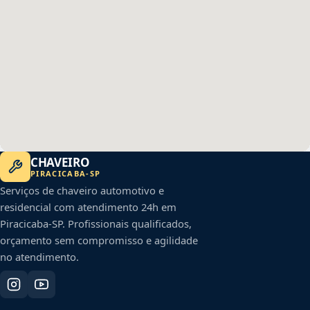
CHAVEIRO
PIRACICABA
-
SP
Serviços de chaveiro automotivo e
residencial com atendimento 24h em
Piracicaba
-
SP
. Profissionais qualificados,
orçamento sem compromisso e agilidade
no atendimento.