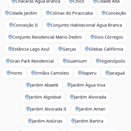
Chácaras Água Branca
Chicó
Cidade Alta
Cidade Jardim
Colinas do Piracicaba
Conceição
Conceição II
Conjunto Habitacional Água Branca
Conjunto Residencial Mário Dedini
Dois Córregos
Estância Lago Azul
Garças
Glebas Califórnia
Gran Park Residencial
Guamium
Higienópolis
Horto
Irmãos Camolesi
Itaperu
Jaraguá
Jardim Abaeté
Jardim Água Viva
Jardim Algodoal
Jardim Alvorada
Jardim Alvorada II
Jardim Aman
Jardim Astúrias
Jardim Bartira