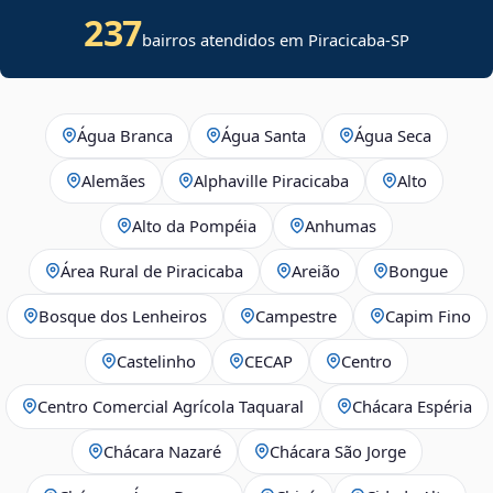
237
bairros atendidos em
Piracicaba
-
SP
Água Branca
Água Santa
Água Seca
Alemães
Alphaville Piracicaba
Alto
Alto da Pompéia
Anhumas
Área Rural de Piracicaba
Areião
Bongue
Bosque dos Lenheiros
Campestre
Capim Fino
Castelinho
CECAP
Centro
Centro Comercial Agrícola Taquaral
Chácara Espéria
Chácara Nazaré
Chácara São Jorge