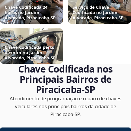
Chave Codificada 24
Serviço de Chave
horas no Jardim
Codificada no Jardim
Alvorada, Piracicaba‑SP
Alvorada, Piracicaba‑SP
Chave Codificada perto
de mim no Jardim
Alvorada, Piracicaba‑SP
Chave Codificada nos
Principais Bairros de
Piracicaba‑SP
Atendimento de programação e reparo de chaves
veiculares nos principais bairros da cidade de
Piracicaba‑SP.