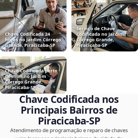
Serviço de Chave
Chave Codificada 24
Codificada no Jardim
horas no Jardim Córrego
Córrego Grande,
Grande, Piracicaba‑SP
Piracicaba‑SP
Chave Codificada perto
de mim no Jardim
Córrego Grande,
Piracicaba‑SP
Chave Codificada nos
Principais Bairros de
Piracicaba‑SP
Atendimento de programação e reparo de chaves