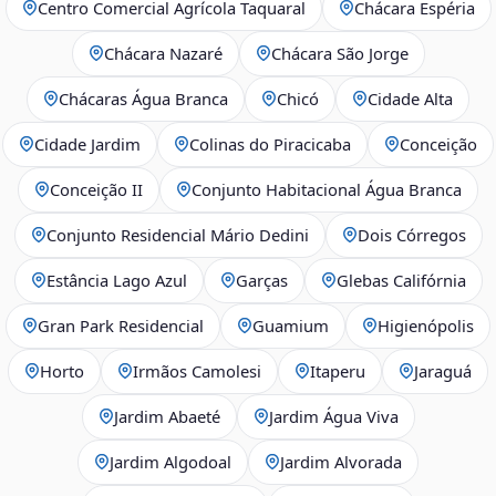
Centro Comercial Agrícola Taquaral
Chácara Espéria
Chácara Nazaré
Chácara São Jorge
Chácaras Água Branca
Chicó
Cidade Alta
Cidade Jardim
Colinas do Piracicaba
Conceição
Conceição II
Conjunto Habitacional Água Branca
Conjunto Residencial Mário Dedini
Dois Córregos
Estância Lago Azul
Garças
Glebas Califórnia
Gran Park Residencial
Guamium
Higienópolis
Horto
Irmãos Camolesi
Itaperu
Jaraguá
Jardim Abaeté
Jardim Água Viva
Jardim Algodoal
Jardim Alvorada