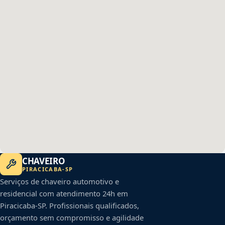
CHAVEIRO
PIRACICABA
-
SP
Serviços de chaveiro automotivo e
residencial com atendimento 24h em
Piracicaba
-
SP
. Profissionais qualificados,
orçamento sem compromisso e agilidade