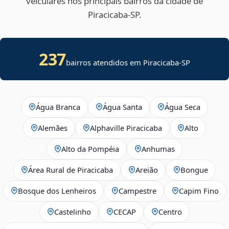
veiculares nos principais bairros da cidade de
Piracicaba‑SP.
237
bairros atendidos em
Piracicaba
-
SP
Água Branca
Água Santa
Água Seca
Alemães
Alphaville Piracicaba
Alto
Alto da Pompéia
Anhumas
Área Rural de Piracicaba
Areião
Bongue
Bosque dos Lenheiros
Campestre
Capim Fino
Castelinho
CECAP
Centro