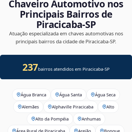
Chaveiro Automotivo nos
Principais Bairros de
Piracicaba‑SP
Atuação especializada em chaves automotivas nos
principais bairros da cidade de Piracicaba‑SP.
237
bairros atendidos em
Piracicaba
-
SP
Água Branca
Água Santa
Água Seca
Alemães
Alphaville Piracicaba
Alto
Alto da Pompéia
Anhumas
Área Rural de Piracicaba
Areião
Bongue