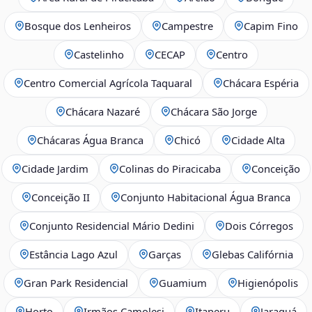
Bosque dos Lenheiros
Campestre
Capim Fino
Castelinho
CECAP
Centro
Centro Comercial Agrícola Taquaral
Chácara Espéria
Chácara Nazaré
Chácara São Jorge
Chácaras Água Branca
Chicó
Cidade Alta
Cidade Jardim
Colinas do Piracicaba
Conceição
Conceição II
Conjunto Habitacional Água Branca
Conjunto Residencial Mário Dedini
Dois Córregos
Estância Lago Azul
Garças
Glebas Califórnia
Gran Park Residencial
Guamium
Higienópolis
Horto
Irmãos Camolesi
Itaperu
Jaraguá