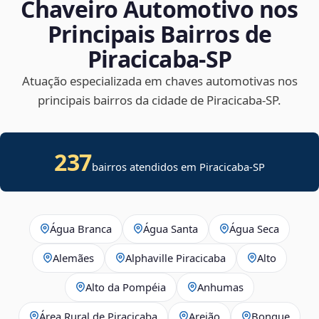
Chaveiro Automotivo nos
Principais Bairros de
Piracicaba‑SP
Atuação especializada em chaves automotivas nos
principais bairros da cidade de Piracicaba‑SP.
237
bairros atendidos em
Piracicaba
-
SP
Água Branca
Água Santa
Água Seca
Alemães
Alphaville Piracicaba
Alto
Alto da Pompéia
Anhumas
Área Rural de Piracicaba
Areião
Bongue