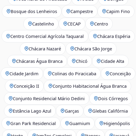
Bosque dos Lenheiros
Campestre
Capim Fino
Castelinho
CECAP
Centro
Centro Comercial Agrícola Taquaral
Chácara Espéria
Chácara Nazaré
Chácara São Jorge
Chácaras Água Branca
Chicó
Cidade Alta
Cidade Jardim
Colinas do Piracicaba
Conceição
Conceição II
Conjunto Habitacional Água Branca
Conjunto Residencial Mário Dedini
Dois Córregos
Estância Lago Azul
Garças
Glebas Califórnia
Gran Park Residencial
Guamium
Higienópolis
Horto
Irmãos Camolesi
Itaperu
Jaraguá