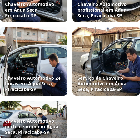
Chaveiro Automotivo
Chaveiro Automotivo
em Água Seca,
profissional em Água
Piracicaba‑SP
Seca, Piracicaba‑SP
Chaveiro Automotivo 24
Serviço de Chaveiro
horas em Água Seca,
Automotivo em Água
Piracicaba‑SP
Seca, Piracicaba‑SP
Chaveiro Automotivo
perto de mim em Água
Seca, Piracicaba‑SP