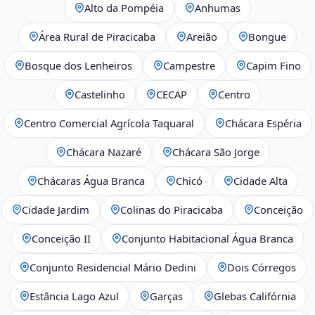
Alto da Pompéia
Anhumas
Área Rural de Piracicaba
Areião
Bongue
Bosque dos Lenheiros
Campestre
Capim Fino
Castelinho
CECAP
Centro
Centro Comercial Agrícola Taquaral
Chácara Espéria
Chácara Nazaré
Chácara São Jorge
Chácaras Água Branca
Chicó
Cidade Alta
Cidade Jardim
Colinas do Piracicaba
Conceição
Conceição II
Conjunto Habitacional Água Branca
Conjunto Residencial Mário Dedini
Dois Córregos
Estância Lago Azul
Garças
Glebas Califórnia