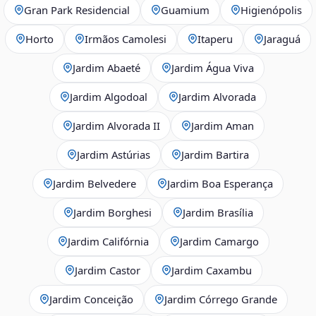
Gran Park Residencial
Guamium
Higienópolis
Horto
Irmãos Camolesi
Itaperu
Jaraguá
Jardim Abaeté
Jardim Água Viva
Jardim Algodoal
Jardim Alvorada
Jardim Alvorada II
Jardim Aman
Jardim Astúrias
Jardim Bartira
Jardim Belvedere
Jardim Boa Esperança
Jardim Borghesi
Jardim Brasília
Jardim Califórnia
Jardim Camargo
Jardim Castor
Jardim Caxambu
Jardim Conceição
Jardim Córrego Grande