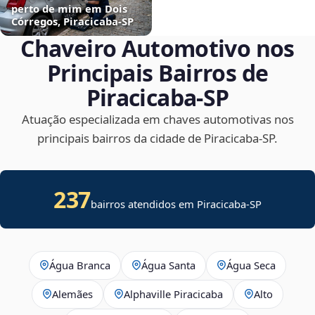
perto de mim em Dois
Córregos, Piracicaba‑SP
Chaveiro Automotivo nos
Principais Bairros de
Piracicaba‑SP
Atuação especializada em chaves automotivas nos
principais bairros da cidade de Piracicaba‑SP.
237
bairros atendidos em
Piracicaba
-
SP
Água Branca
Água Santa
Água Seca
Alemães
Alphaville Piracicaba
Alto