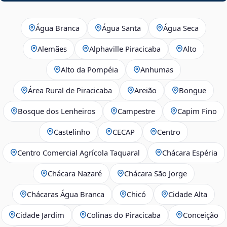
Água Branca
Água Santa
Água Seca
Alemães
Alphaville Piracicaba
Alto
Alto da Pompéia
Anhumas
Área Rural de Piracicaba
Areião
Bongue
Bosque dos Lenheiros
Campestre
Capim Fino
Castelinho
CECAP
Centro
Centro Comercial Agrícola Taquaral
Chácara Espéria
Chácara Nazaré
Chácara São Jorge
Chácaras Água Branca
Chicó
Cidade Alta
Cidade Jardim
Colinas do Piracicaba
Conceição