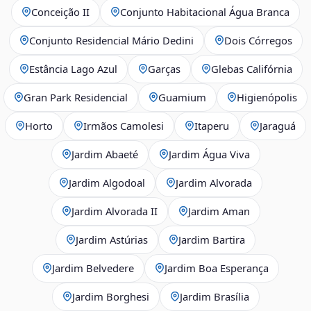
Conceição II
Conjunto Habitacional Água Branca
Conjunto Residencial Mário Dedini
Dois Córregos
Estância Lago Azul
Garças
Glebas Califórnia
Gran Park Residencial
Guamium
Higienópolis
Horto
Irmãos Camolesi
Itaperu
Jaraguá
Jardim Abaeté
Jardim Água Viva
Jardim Algodoal
Jardim Alvorada
Jardim Alvorada II
Jardim Aman
Jardim Astúrias
Jardim Bartira
Jardim Belvedere
Jardim Boa Esperança
Jardim Borghesi
Jardim Brasília