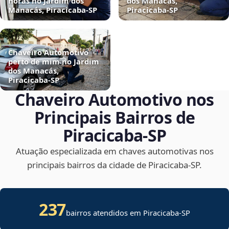
horas no Jardim dos
dos Manacás,
Manacás, Piracicaba‑SP
Piracicaba‑SP
Chaveiro Automotivo
perto de mim no Jardim
dos Manacás,
Piracicaba‑SP
Chaveiro Automotivo nos
Principais Bairros de
Piracicaba‑SP
Atuação especializada em chaves automotivas nos
principais bairros da cidade de Piracicaba‑SP.
237
bairros atendidos em
Piracicaba
-
SP