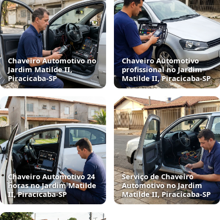
Chaveiro Automotivo no
Chaveiro Automotivo
Jardim Matilde II,
profissional no Jardim
Piracicaba‑SP
Matilde II, Piracicaba‑SP
Chaveiro Automotivo 24
Serviço de Chaveiro
horas no Jardim Matilde
Automotivo no Jardim
II, Piracicaba‑SP
Matilde II, Piracicaba‑SP