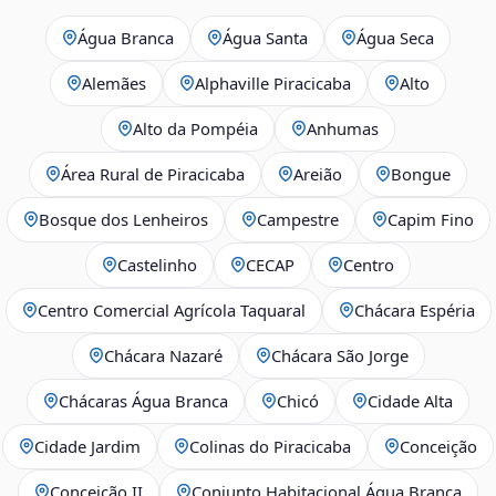
Água Branca
Água Santa
Água Seca
Alemães
Alphaville Piracicaba
Alto
Alto da Pompéia
Anhumas
Área Rural de Piracicaba
Areião
Bongue
Bosque dos Lenheiros
Campestre
Capim Fino
Castelinho
CECAP
Centro
Centro Comercial Agrícola Taquaral
Chácara Espéria
Chácara Nazaré
Chácara São Jorge
Chácaras Água Branca
Chicó
Cidade Alta
Cidade Jardim
Colinas do Piracicaba
Conceição
Conceição II
Conjunto Habitacional Água Branca