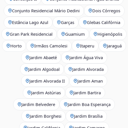
Conjunto Residencial Mário Dedini
Dois Córregos
Estância Lago Azul
Garças
Glebas Califórnia
Gran Park Residencial
Guamium
Higienópolis
Horto
Irmãos Camolesi
Itaperu
Jaraguá
Jardim Abaeté
Jardim Água Viva
Jardim Algodoal
Jardim Alvorada
Jardim Alvorada II
Jardim Aman
Jardim Astúrias
Jardim Bartira
Jardim Belvedere
Jardim Boa Esperança
Jardim Borghesi
Jardim Brasília
Jardim Califórnia
Jardim Camargo