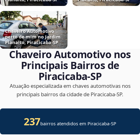
Chaveiro Automotivo
perto de mim no Jardim
Planalto, Piracicaba‑SP
Chaveiro Automotivo nos
Principais Bairros de
Piracicaba‑SP
Atuação especializada em chaves automotivas nos
principais bairros da cidade de Piracicaba‑SP.
237
bairros atendidos em
Piracicaba
-
SP