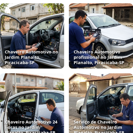
Chaveiro Automotivo no
Chaveiro Automotivo
Jardim Planalto,
profissional no Jardim
Piracicaba‑SP
Planalto, Piracicaba‑SP
Chaveiro Automotivo 24
Serviço de Chaveiro
horas no Jardim
Automotivo no Jardim
Planalto, Piracicaba‑SP
Planalto, Piracicaba‑SP