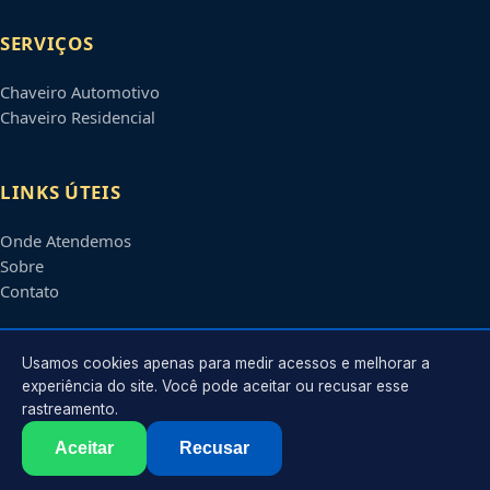
SERVIÇOS
Chaveiro Automotivo
Chaveiro Residencial
LINKS ÚTEIS
Onde Atendemos
Sobre
Contato
CONTATO
Usamos cookies apenas para medir acessos e melhorar a
experiência do site. Você pode aceitar ou recusar esse
rastreamento.
Atendimento em
Piracicaba
-
SP
e regiões parceiras
contato@chaveiroempiracicaba.com.br
Aceitar
Recusar
©
2026
Chaveiro em
Piracicaba
-
SP
. Todos os direitos reservados.
Política de Privacidade
·
Termos de Uso
·
Sitemap