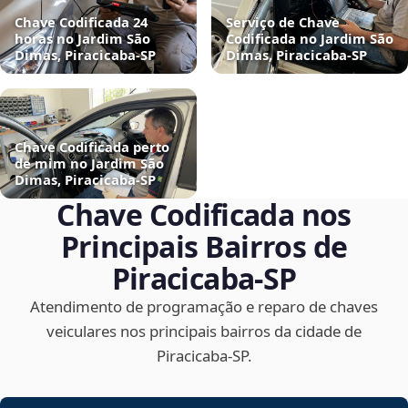
Chave Codificada 24
Serviço de Chave
horas no Jardim São
Codificada no Jardim São
Dimas, Piracicaba‑SP
Dimas, Piracicaba‑SP
Chave Codificada perto
de mim no Jardim São
Dimas, Piracicaba‑SP
Chave Codificada nos
Principais Bairros de
Piracicaba‑SP
Atendimento de programação e reparo de chaves
veiculares nos principais bairros da cidade de
Piracicaba‑SP.