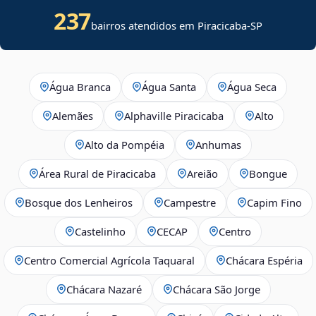
237
bairros atendidos em
Piracicaba
-
SP
Água Branca
Água Santa
Água Seca
Alemães
Alphaville Piracicaba
Alto
Alto da Pompéia
Anhumas
Área Rural de Piracicaba
Areião
Bongue
Bosque dos Lenheiros
Campestre
Capim Fino
Castelinho
CECAP
Centro
Centro Comercial Agrícola Taquaral
Chácara Espéria
Chácara Nazaré
Chácara São Jorge