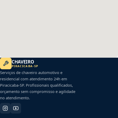
CHAVEIRO
PIRACICABA
-
SP
Serviços de chaveiro automotivo e
residencial com atendimento 24h em
Piracicaba
-
SP
. Profissionais qualificados,
orçamento sem compromisso e agilidade
no atendimento.