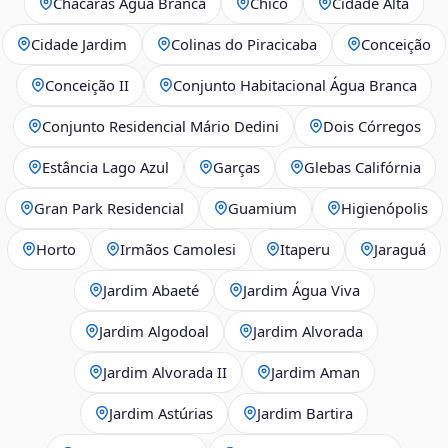
Chácaras Água Branca
Chicó
Cidade Alta
Cidade Jardim
Colinas do Piracicaba
Conceição
Conceição II
Conjunto Habitacional Água Branca
Conjunto Residencial Mário Dedini
Dois Córregos
Estância Lago Azul
Garças
Glebas Califórnia
Gran Park Residencial
Guamium
Higienópolis
Horto
Irmãos Camolesi
Itaperu
Jaraguá
Jardim Abaeté
Jardim Água Viva
Jardim Algodoal
Jardim Alvorada
Jardim Alvorada II
Jardim Aman
Jardim Astúrias
Jardim Bartira