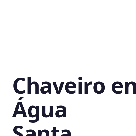
Chaveiro e
Água
Santa,