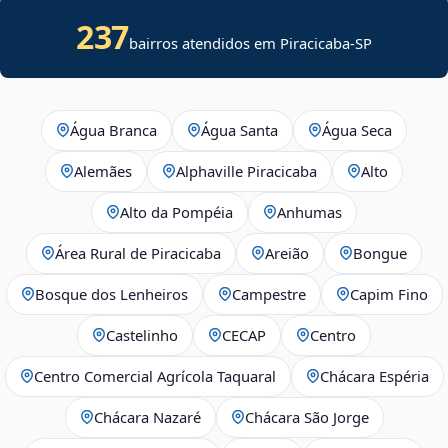
237
bairros atendidos em
Piracicaba
-
SP
Água Branca
Água Santa
Água Seca
Alemães
Alphaville Piracicaba
Alto
Alto da Pompéia
Anhumas
Área Rural de Piracicaba
Areião
Bongue
Bosque dos Lenheiros
Campestre
Capim Fino
Castelinho
CECAP
Centro
Centro Comercial Agrícola Taquaral
Chácara Espéria
Chácara Nazaré
Chácara São Jorge