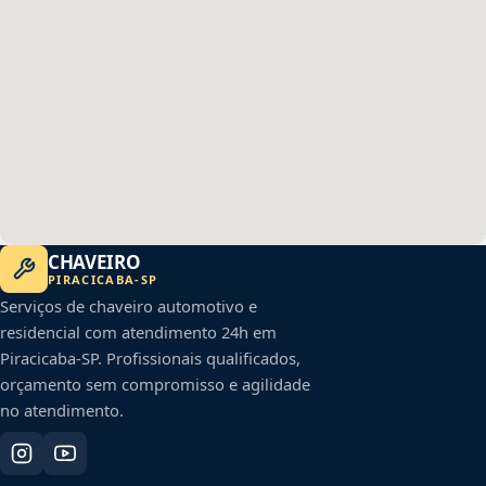
CHAVEIRO
PIRACICABA
-
SP
Serviços de chaveiro automotivo e
residencial com atendimento 24h em
Piracicaba
-
SP
. Profissionais qualificados,
orçamento sem compromisso e agilidade
no atendimento.