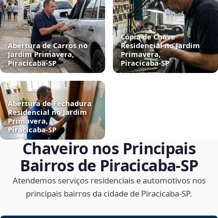
Cópia de Chave
Abertura de Carros no
Residencial no Jardim
Jardim Primavera,
Primavera,
Piracicaba‑SP
Piracicaba‑SP
Abertura de Fechadura
Residencial no Jardim
Primavera,
Piracicaba‑SP
Chaveiro nos Principais
Bairros de Piracicaba‑SP
Atendemos serviços residenciais e automotivos nos
principais bairros da cidade de Piracicaba‑SP.