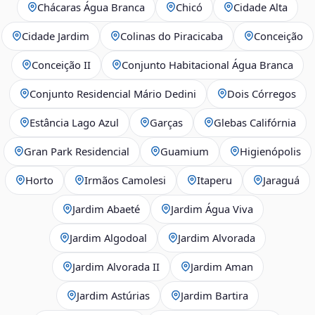
Chácaras Água Branca
Chicó
Cidade Alta
Cidade Jardim
Colinas do Piracicaba
Conceição
Conceição II
Conjunto Habitacional Água Branca
Conjunto Residencial Mário Dedini
Dois Córregos
Estância Lago Azul
Garças
Glebas Califórnia
Gran Park Residencial
Guamium
Higienópolis
Horto
Irmãos Camolesi
Itaperu
Jaraguá
Jardim Abaeté
Jardim Água Viva
Jardim Algodoal
Jardim Alvorada
Jardim Alvorada II
Jardim Aman
Jardim Astúrias
Jardim Bartira