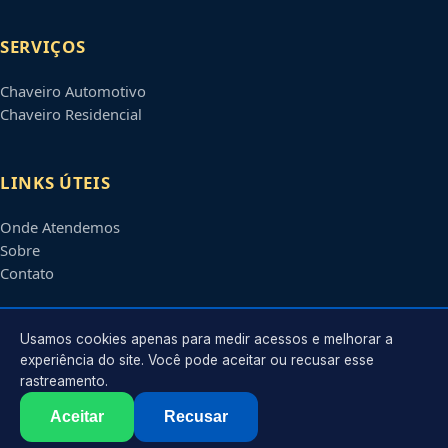
SERVIÇOS
Chaveiro Automotivo
Chaveiro Residencial
LINKS ÚTEIS
Onde Atendemos
Sobre
Contato
CONTATO
Usamos cookies apenas para medir acessos e melhorar a
experiência do site. Você pode aceitar ou recusar esse
rastreamento.
Atendimento em
Piracicaba
-
SP
e regiões parceiras
contato@chaveiroempiracicaba.com.br
Aceitar
Recusar
©
2026
Chaveiro em
Piracicaba
-
SP
. Todos os direitos reservados.