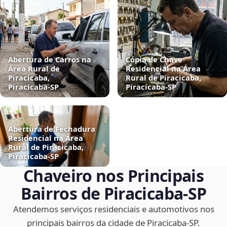
Abertura de Carros na
Cópia de Chave
Área Rural de
Residencial na Área
Piracicaba,
Rural de Piracicaba,
Piracicaba‑SP
Piracicaba‑SP
Abertura de Fechadura
Residencial na Área
Rural de Piracicaba,
Piracicaba‑SP
Chaveiro nos Principais
Bairros de Piracicaba‑SP
Atendemos serviços residenciais e automotivos nos
principais bairros da cidade de Piracicaba‑SP.