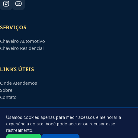
SERVIÇOS
Chaveiro Automotivo
Chaveiro Residencial
LINKS ÚTEIS
Onde Atendemos
Sobre
Contato
CONTATO
Usamos cookies apenas para medir acessos e melhorar a
experiência do site. Você pode aceitar ou recusar esse
rastreamento.
Atendimento em
Piracicaba
-
SP
e regiões parceiras