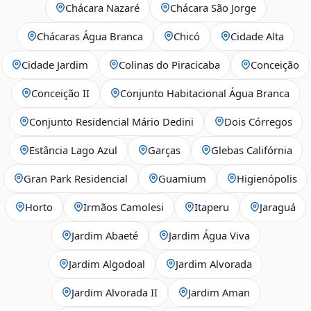
Chácara Nazaré
Chácara São Jorge
Chácaras Água Branca
Chicó
Cidade Alta
Cidade Jardim
Colinas do Piracicaba
Conceição
Conceição II
Conjunto Habitacional Água Branca
Conjunto Residencial Mário Dedini
Dois Córregos
Estância Lago Azul
Garças
Glebas Califórnia
Gran Park Residencial
Guamium
Higienópolis
Horto
Irmãos Camolesi
Itaperu
Jaraguá
Jardim Abaeté
Jardim Água Viva
Jardim Algodoal
Jardim Alvorada
Jardim Alvorada II
Jardim Aman