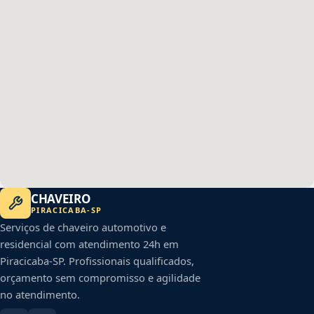
CHAVEIRO
PIRACICABA
-
SP
Serviços de chaveiro automotivo e
residencial com atendimento 24h em
Piracicaba
-
SP
. Profissionais qualificados,
orçamento sem compromisso e agilidade
no atendimento.