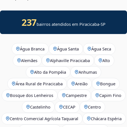
237
bairros atendidos em
Piracicaba
-
SP
Água Branca
Água Santa
Água Seca
Alemães
Alphaville Piracicaba
Alto
Alto da Pompéia
Anhumas
Área Rural de Piracicaba
Areião
Bongue
Bosque dos Lenheiros
Campestre
Capim Fino
Castelinho
CECAP
Centro
Centro Comercial Agrícola Taquaral
Chácara Espéria