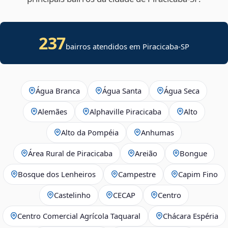
237
bairros atendidos em
Piracicaba
-
SP
Água Branca
Água Santa
Água Seca
Alemães
Alphaville Piracicaba
Alto
Alto da Pompéia
Anhumas
Área Rural de Piracicaba
Areião
Bongue
Bosque dos Lenheiros
Campestre
Capim Fino
Castelinho
CECAP
Centro
Centro Comercial Agrícola Taquaral
Chácara Espéria