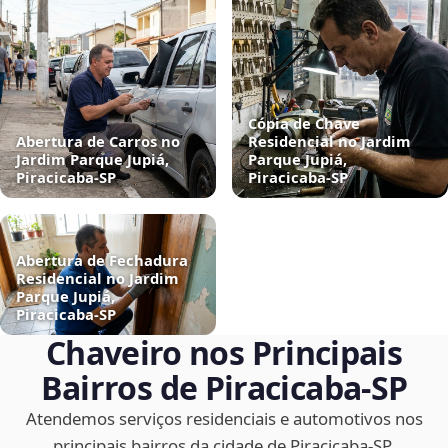
Cópia de Chave
Abertura de Carros no
Residencial no Jardim
Jardim Parque Jupiá,
Parque Jupiá,
Piracicaba‑SP
Piracicaba‑SP
Abertura de Fechadura
Residencial no Jardim
Parque Jupiá,
Piracicaba‑SP
Chaveiro nos Principais
Bairros de Piracicaba‑SP
Atendemos serviços residenciais e automotivos nos
principais bairros da cidade de Piracicaba‑SP.