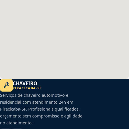
CHAVEIRO
PIRACICABA
-
SP
Serviços de chaveiro automotivo e
residencial com atendimento 24h em
Piracicaba
-
SP
. Profissionais qualificados,
orçamento sem compromisso e agilidade
no atendimento.