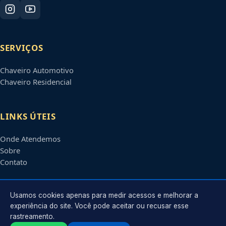
SERVIÇOS
Chaveiro Automotivo
Chaveiro Residencial
LINKS ÚTEIS
Onde Atendemos
Sobre
Contato
CONTATO
Usamos cookies apenas para medir acessos e melhorar a
experiência do site. Você pode aceitar ou recusar esse
rastreamento.
Atendimento em
Piracicaba
-
SP
e regiões parceiras