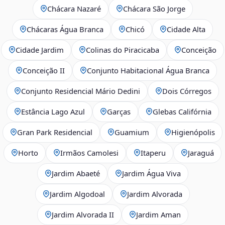
Chácara Nazaré
Chácara São Jorge
Chácaras Água Branca
Chicó
Cidade Alta
Cidade Jardim
Colinas do Piracicaba
Conceição
Conceição II
Conjunto Habitacional Água Branca
Conjunto Residencial Mário Dedini
Dois Córregos
Estância Lago Azul
Garças
Glebas Califórnia
Gran Park Residencial
Guamium
Higienópolis
Horto
Irmãos Camolesi
Itaperu
Jaraguá
Jardim Abaeté
Jardim Água Viva
Jardim Algodoal
Jardim Alvorada
Jardim Alvorada II
Jardim Aman