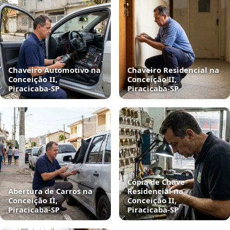
Chaveiro Automotivo na
Chaveiro Residencial na
Conceição II,
Conceição II,
Piracicaba‑SP
Piracicaba‑SP
Cópia de Chave
Abertura de Carros na
Residencial na
Conceição II,
Conceição II,
Piracicaba‑SP
Piracicaba‑SP