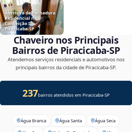
Abertura de Fechadura
Residencial na
Conceição II,
Piracicaba‑SP
Chaveiro nos Principais
Bairros de Piracicaba‑SP
Atendemos serviços residenciais e automotivos nos
principais bairros da cidade de Piracicaba‑SP.
237
bairros atendidos em
Piracicaba
-
SP
Água Branca
Água Santa
Água Seca