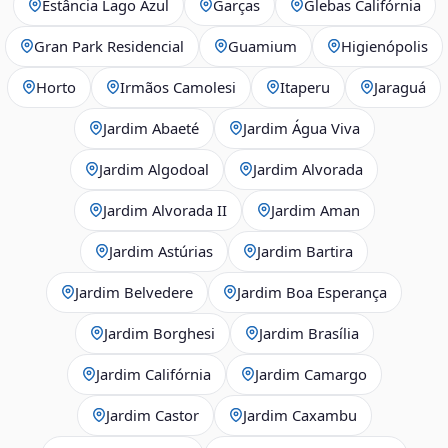
Estância Lago Azul
Garças
Glebas Califórnia
Gran Park Residencial
Guamium
Higienópolis
Horto
Irmãos Camolesi
Itaperu
Jaraguá
Jardim Abaeté
Jardim Água Viva
Jardim Algodoal
Jardim Alvorada
Jardim Alvorada II
Jardim Aman
Jardim Astúrias
Jardim Bartira
Jardim Belvedere
Jardim Boa Esperança
Jardim Borghesi
Jardim Brasília
Jardim Califórnia
Jardim Camargo
Jardim Castor
Jardim Caxambu