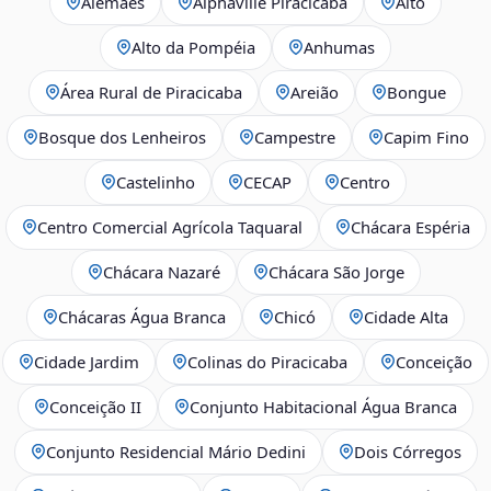
Alemães
Alphaville Piracicaba
Alto
Alto da Pompéia
Anhumas
Área Rural de Piracicaba
Areião
Bongue
Bosque dos Lenheiros
Campestre
Capim Fino
Castelinho
CECAP
Centro
Centro Comercial Agrícola Taquaral
Chácara Espéria
Chácara Nazaré
Chácara São Jorge
Chácaras Água Branca
Chicó
Cidade Alta
Cidade Jardim
Colinas do Piracicaba
Conceição
Conceição II
Conjunto Habitacional Água Branca
Conjunto Residencial Mário Dedini
Dois Córregos