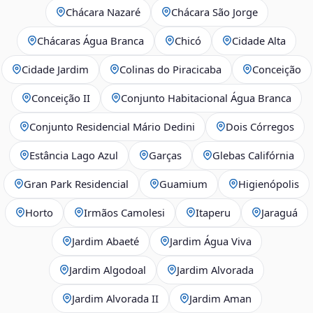
Chácara Nazaré
Chácara São Jorge
Chácaras Água Branca
Chicó
Cidade Alta
Cidade Jardim
Colinas do Piracicaba
Conceição
Conceição II
Conjunto Habitacional Água Branca
Conjunto Residencial Mário Dedini
Dois Córregos
Estância Lago Azul
Garças
Glebas Califórnia
Gran Park Residencial
Guamium
Higienópolis
Horto
Irmãos Camolesi
Itaperu
Jaraguá
Jardim Abaeté
Jardim Água Viva
Jardim Algodoal
Jardim Alvorada
Jardim Alvorada II
Jardim Aman