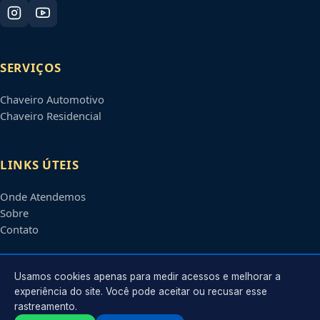
SERVIÇOS
Chaveiro Automotivo
Chaveiro Residencial
LINKS ÚTEIS
Onde Atendemos
Sobre
Contato
CONTATO
Usamos cookies apenas para medir acessos e melhorar a
experiência do site. Você pode aceitar ou recusar esse
rastreamento.
Atendimento em
Piracicaba
-
SP
e regiões parceiras