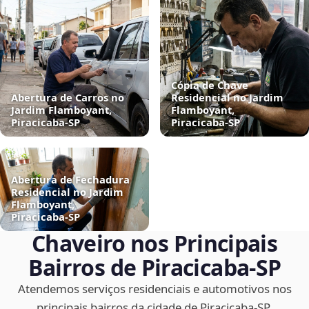
Cópia de Chave
Abertura de Carros no
Residencial no Jardim
Jardim Flamboyant,
Flamboyant,
Piracicaba‑SP
Piracicaba‑SP
Abertura de Fechadura
Residencial no Jardim
Flamboyant,
Piracicaba‑SP
Chaveiro nos Principais
Bairros de Piracicaba‑SP
Atendemos serviços residenciais e automotivos nos
principais bairros da cidade de Piracicaba‑SP.