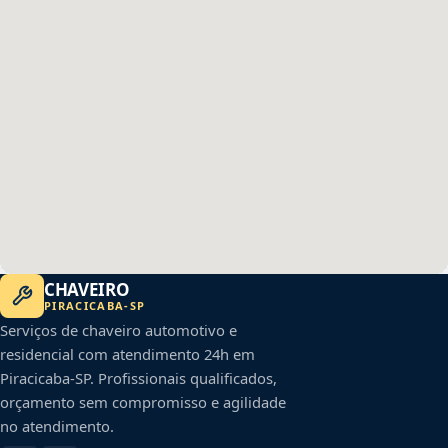
CHAVEIRO
PIRACICABA
-
SP
Serviços de chaveiro automotivo e
residencial com atendimento 24h em
Piracicaba
-
SP
. Profissionais qualificados,
orçamento sem compromisso e agilidade
no atendimento.