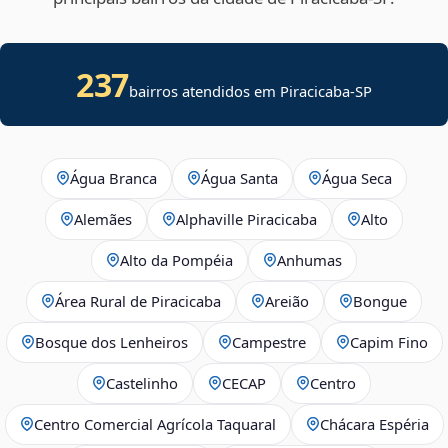
237
bairros atendidos em
Piracicaba
-
SP
Água Branca
Água Santa
Água Seca
Alemães
Alphaville Piracicaba
Alto
Alto da Pompéia
Anhumas
Área Rural de Piracicaba
Areião
Bongue
Bosque dos Lenheiros
Campestre
Capim Fino
Castelinho
CECAP
Centro
Centro Comercial Agrícola Taquaral
Chácara Espéria