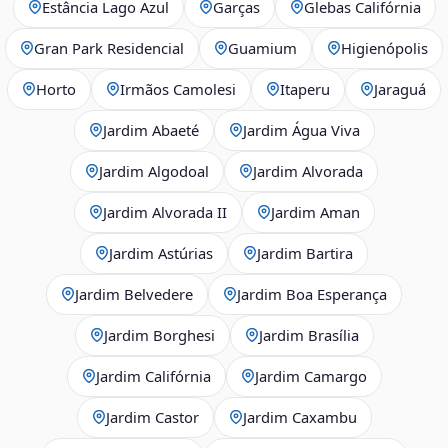
Estância Lago Azul
Garças
Glebas Califórnia
Gran Park Residencial
Guamium
Higienópolis
Horto
Irmãos Camolesi
Itaperu
Jaraguá
Jardim Abaeté
Jardim Água Viva
Jardim Algodoal
Jardim Alvorada
Jardim Alvorada II
Jardim Aman
Jardim Astúrias
Jardim Bartira
Jardim Belvedere
Jardim Boa Esperança
Jardim Borghesi
Jardim Brasília
Jardim Califórnia
Jardim Camargo
Jardim Castor
Jardim Caxambu