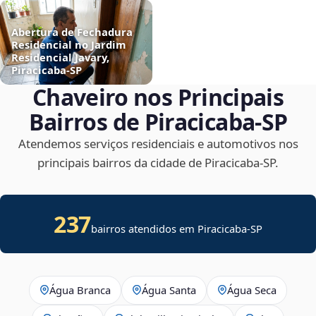
Abertura de Fechadura
Residencial no Jardim
Residencial Javary,
Piracicaba‑SP
Chaveiro nos Principais
Bairros de Piracicaba‑SP
Atendemos serviços residenciais e automotivos nos
principais bairros da cidade de Piracicaba‑SP.
237
bairros atendidos em
Piracicaba
-
SP
Água Branca
Água Santa
Água Seca