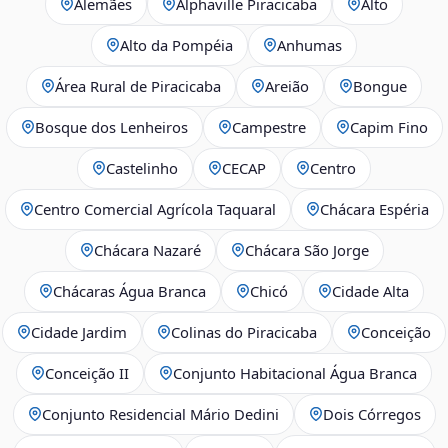
Alemães
Alphaville Piracicaba
Alto
Alto da Pompéia
Anhumas
Área Rural de Piracicaba
Areião
Bongue
Bosque dos Lenheiros
Campestre
Capim Fino
Castelinho
CECAP
Centro
Centro Comercial Agrícola Taquaral
Chácara Espéria
Chácara Nazaré
Chácara São Jorge
Chácaras Água Branca
Chicó
Cidade Alta
Cidade Jardim
Colinas do Piracicaba
Conceição
Conceição II
Conjunto Habitacional Água Branca
Conjunto Residencial Mário Dedini
Dois Córregos