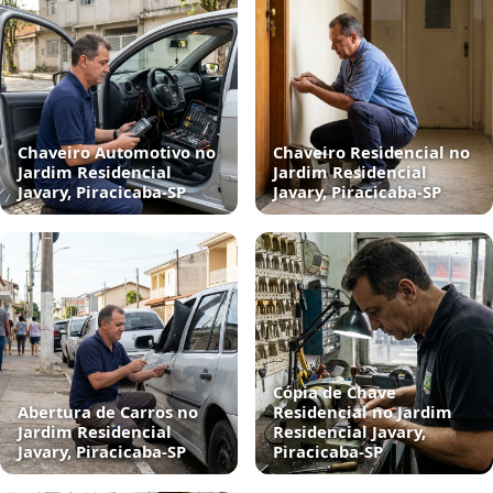
Chaveiro Automotivo no
Chaveiro Residencial no
Jardim Residencial
Jardim Residencial
Javary, Piracicaba‑SP
Javary, Piracicaba‑SP
Cópia de Chave
Abertura de Carros no
Residencial no Jardim
Jardim Residencial
Residencial Javary,
Javary, Piracicaba‑SP
Piracicaba‑SP