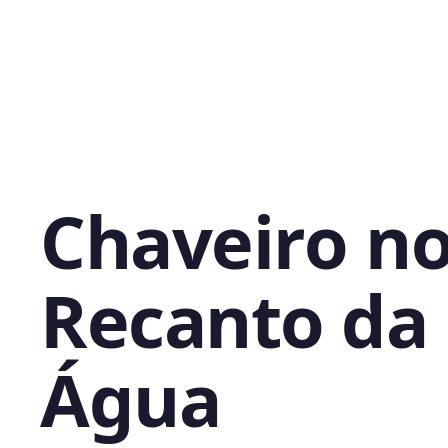
Chaveiro n
Recanto da
Água