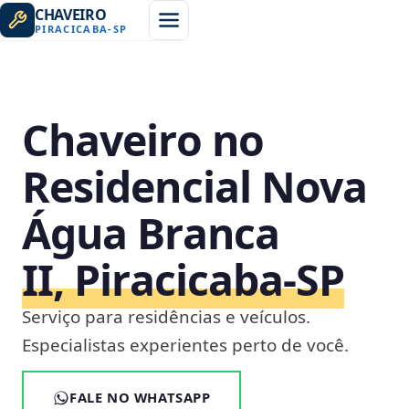
CHAVEIRO
PIRACICABA
-
SP
Chaveiro no
Residencial Nova
Água Branca
II, Piracicaba‑SP
Serviço para residências e veículos.
Especialistas experientes perto de você.
FALE NO WHATSAPP