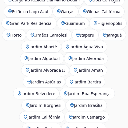
Estância Lago Azul
Garças
Glebas Califórnia
Gran Park Residencial
Guamium
Higienópolis
Horto
Irmãos Camolesi
Itaperu
Jaraguá
Jardim Abaeté
Jardim Água Viva
Jardim Algodoal
Jardim Alvorada
Jardim Alvorada II
Jardim Aman
Jardim Astúrias
Jardim Bartira
Jardim Belvedere
Jardim Boa Esperança
Jardim Borghesi
Jardim Brasília
Jardim Califórnia
Jardim Camargo