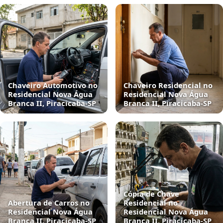
Chaveiro Automotivo no
Chaveiro Residencial no
Residencial Nova Água
Residencial Nova Água
Branca II, Piracicaba‑SP
Branca II, Piracicaba‑SP
Cópia de Chave
Abertura de Carros no
Residencial no
Residencial Nova Água
Residencial Nova Água
Branca II, Piracicaba‑SP
Branca II, Piracicaba‑SP