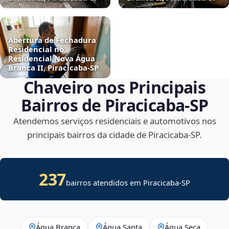
Abertura de Fechadura
Residencial no
Residencial Nova Água
Branca II, Piracicaba‑SP
Chaveiro nos Principais
Bairros de Piracicaba‑SP
Atendemos serviços residenciais e automotivos nos
principais bairros da cidade de Piracicaba‑SP.
237
bairros atendidos em
Piracicaba
-
SP
Água Branca
Água Santa
Água Seca