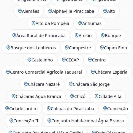
Alemães
Alphaville Piracicaba
Alto
Alto da Pompéia
Anhumas
Área Rural de Piracicaba
Areião
Bongue
Bosque dos Lenheiros
Campestre
Capim Fino
Castelinho
CECAP
Centro
Centro Comercial Agrícola Taquaral
Chácara Espéria
Chácara Nazaré
Chácara São Jorge
Chácaras Água Branca
Chicó
Cidade Alta
Cidade Jardim
Colinas do Piracicaba
Conceição
Conceição II
Conjunto Habitacional Água Branca
Conjunto Residencial Mário Dedini
Dois Córregos