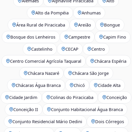
Alemães
Alphaville Piracicaba
Alto
Alto da Pompéia
Anhumas
Área Rural de Piracicaba
Areião
Bongue
Bosque dos Lenheiros
Campestre
Capim Fino
Castelinho
CECAP
Centro
Centro Comercial Agrícola Taquaral
Chácara Espéria
Chácara Nazaré
Chácara São Jorge
Chácaras Água Branca
Chicó
Cidade Alta
Cidade Jardim
Colinas do Piracicaba
Conceição
Conceição II
Conjunto Habitacional Água Branca
Conjunto Residencial Mário Dedini
Dois Córregos