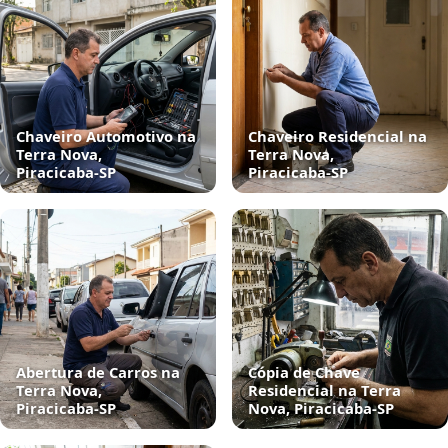
Chaveiro Automotivo na
Chaveiro Residencial na
Terra Nova,
Terra Nova,
Piracicaba‑SP
Piracicaba‑SP
Abertura de Carros na
Cópia de Chave
Terra Nova,
Residencial na Terra
Piracicaba‑SP
Nova, Piracicaba‑SP