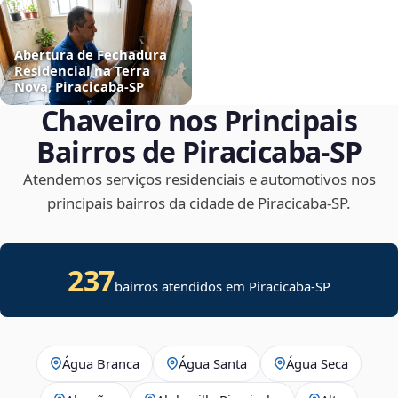
Abertura de Fechadura
Residencial na Terra
Nova, Piracicaba‑SP
Chaveiro nos Principais
Bairros de Piracicaba‑SP
Atendemos serviços residenciais e automotivos nos
principais bairros da cidade de Piracicaba‑SP.
237
bairros atendidos em
Piracicaba
-
SP
Água Branca
Água Santa
Água Seca