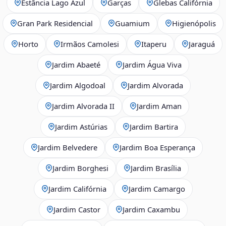
Estância Lago Azul
Garças
Glebas Califórnia
Gran Park Residencial
Guamium
Higienópolis
Horto
Irmãos Camolesi
Itaperu
Jaraguá
Jardim Abaeté
Jardim Água Viva
Jardim Algodoal
Jardim Alvorada
Jardim Alvorada II
Jardim Aman
Jardim Astúrias
Jardim Bartira
Jardim Belvedere
Jardim Boa Esperança
Jardim Borghesi
Jardim Brasília
Jardim Califórnia
Jardim Camargo
Jardim Castor
Jardim Caxambu