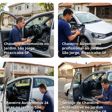
Chaveiro Automotivo no
Chaveiro Automotivo
Jardim São Jorge,
profissional no Jardim
Piracicaba‑SP
São Jorge, Piracicaba‑SP
Chaveiro Automotivo 24
Serviço de Chaveiro
horas no Jardim São
Automotivo no Jardim
Jorge, Piracicaba‑SP
São Jorge, Piracicaba‑SP