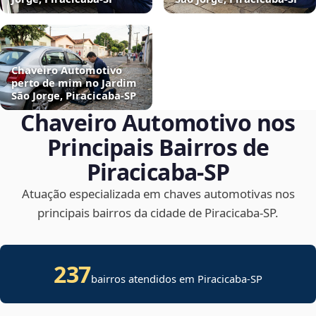
Chaveiro Automotivo
perto de mim no Jardim
São Jorge, Piracicaba‑SP
Chaveiro Automotivo nos
Principais Bairros de
Piracicaba‑SP
Atuação especializada em chaves automotivas nos
principais bairros da cidade de Piracicaba‑SP.
237
bairros atendidos em
Piracicaba
-
SP