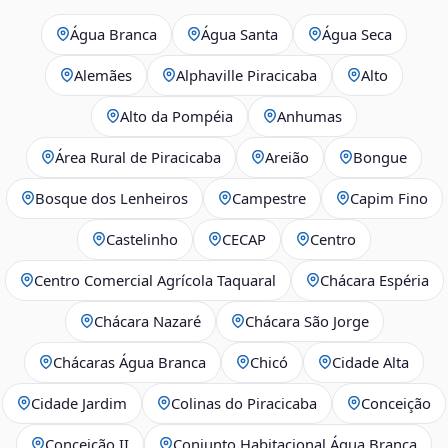
Água Branca
Água Santa
Água Seca
Alemães
Alphaville Piracicaba
Alto
Alto da Pompéia
Anhumas
Área Rural de Piracicaba
Areião
Bongue
Bosque dos Lenheiros
Campestre
Capim Fino
Castelinho
CECAP
Centro
Centro Comercial Agrícola Taquaral
Chácara Espéria
Chácara Nazaré
Chácara São Jorge
Chácaras Água Branca
Chicó
Cidade Alta
Cidade Jardim
Colinas do Piracicaba
Conceição
Conceição II
Conjunto Habitacional Água Branca