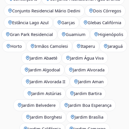
Conjunto Residencial Mário Dedini
Dois Córregos
Estância Lago Azul
Garças
Glebas Califórnia
Gran Park Residencial
Guamium
Higienópolis
Horto
Irmãos Camolesi
Itaperu
Jaraguá
Jardim Abaeté
Jardim Água Viva
Jardim Algodoal
Jardim Alvorada
Jardim Alvorada II
Jardim Aman
Jardim Astúrias
Jardim Bartira
Jardim Belvedere
Jardim Boa Esperança
Jardim Borghesi
Jardim Brasília
Jardim Califórnia
Jardim Camargo