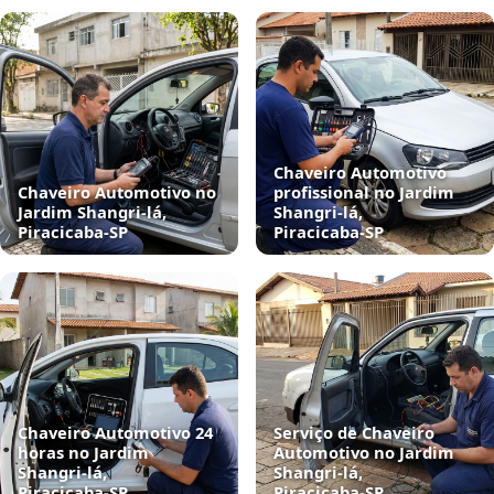
Chaveiro Automotivo
Chaveiro Automotivo no
profissional no Jardim
Jardim Shangri-lá,
Shangri-lá,
Piracicaba‑SP
Piracicaba‑SP
Chaveiro Automotivo 24
Serviço de Chaveiro
horas no Jardim
Automotivo no Jardim
Shangri-lá,
Shangri-lá,
Piracicaba‑SP
Piracicaba‑SP