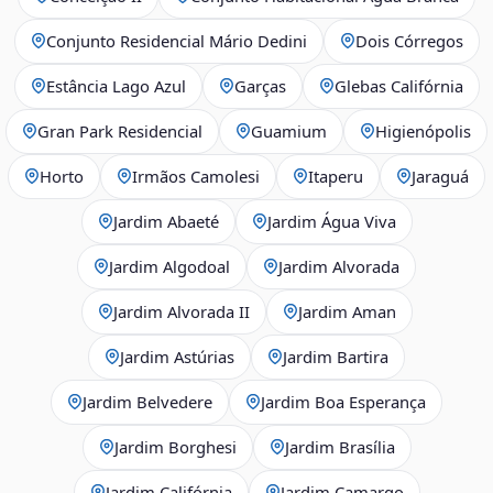
Conjunto Residencial Mário Dedini
Dois Córregos
Estância Lago Azul
Garças
Glebas Califórnia
Gran Park Residencial
Guamium
Higienópolis
Horto
Irmãos Camolesi
Itaperu
Jaraguá
Jardim Abaeté
Jardim Água Viva
Jardim Algodoal
Jardim Alvorada
Jardim Alvorada II
Jardim Aman
Jardim Astúrias
Jardim Bartira
Jardim Belvedere
Jardim Boa Esperança
Jardim Borghesi
Jardim Brasília
Jardim Califórnia
Jardim Camargo