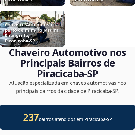
Chaveiro Automotivo
perto de mim no Jardim
Shangri-lá,
Piracicaba‑SP
Chaveiro Automotivo nos
Principais Bairros de
Piracicaba‑SP
Atuação especializada em chaves automotivas nos
principais bairros da cidade de Piracicaba‑SP.
237
bairros atendidos em
Piracicaba
-
SP