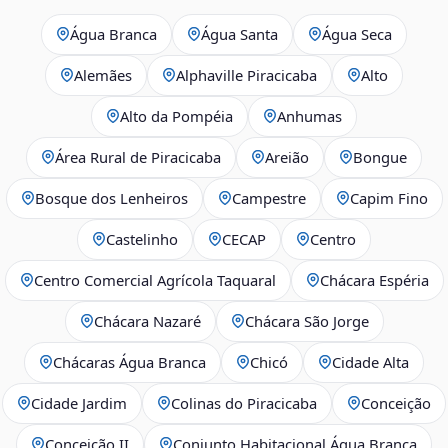
Água Branca
Água Santa
Água Seca
Alemães
Alphaville Piracicaba
Alto
Alto da Pompéia
Anhumas
Área Rural de Piracicaba
Areião
Bongue
Bosque dos Lenheiros
Campestre
Capim Fino
Castelinho
CECAP
Centro
Centro Comercial Agrícola Taquaral
Chácara Espéria
Chácara Nazaré
Chácara São Jorge
Chácaras Água Branca
Chicó
Cidade Alta
Cidade Jardim
Colinas do Piracicaba
Conceição
Conceição II
Conjunto Habitacional Água Branca