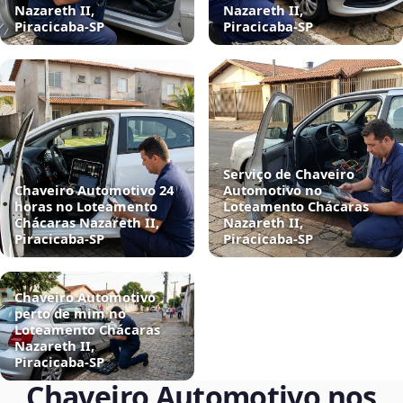
Nazareth II,
Nazareth II,
Piracicaba‑SP
Piracicaba‑SP
Serviço de Chaveiro
Chaveiro Automotivo 24
Automotivo no
horas no Loteamento
Loteamento Chácaras
Chácaras Nazareth II,
Nazareth II,
Piracicaba‑SP
Piracicaba‑SP
Chaveiro Automotivo
perto de mim no
Loteamento Chácaras
Nazareth II,
Piracicaba‑SP
Chaveiro Automotivo nos