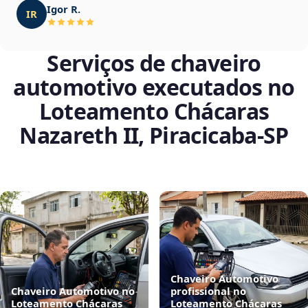
Igor R.
IR
Serviços de chaveiro
automotivo executados no
Loteamento Chácaras
Nazareth II, Piracicaba‑SP
Chaveiro Automotivo
Chaveiro Automotivo no
profissional no
Loteamento Chácaras
Loteamento Chácaras