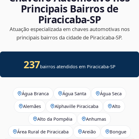
Principais Bairros de
Piracicaba‑SP
Atuação especializada em chaves automotivas nos
principais bairros da cidade de Piracicaba‑SP.
237
bairros atendidos em
Piracicaba
-
SP
Água Branca
Água Santa
Água Seca
Alemães
Alphaville Piracicaba
Alto
Alto da Pompéia
Anhumas
Área Rural de Piracicaba
Areião
Bongue