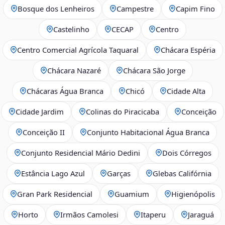
Bosque dos Lenheiros
Campestre
Capim Fino
Castelinho
CECAP
Centro
Centro Comercial Agrícola Taquaral
Chácara Espéria
Chácara Nazaré
Chácara São Jorge
Chácaras Água Branca
Chicó
Cidade Alta
Cidade Jardim
Colinas do Piracicaba
Conceição
Conceição II
Conjunto Habitacional Água Branca
Conjunto Residencial Mário Dedini
Dois Córregos
Estância Lago Azul
Garças
Glebas Califórnia
Gran Park Residencial
Guamium
Higienópolis
Horto
Irmãos Camolesi
Itaperu
Jaraguá