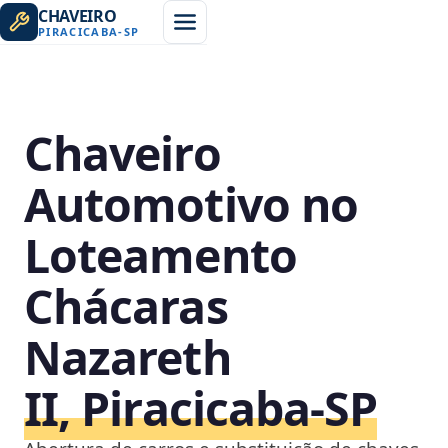
CHAVEIRO
PIRACICABA
-
SP
Chaveiro
Automotivo no
Loteamento
Chácaras
Nazareth
II, Piracicaba‑SP