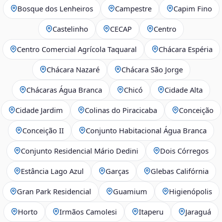
Bosque dos Lenheiros
Campestre
Capim Fino
Castelinho
CECAP
Centro
Centro Comercial Agrícola Taquaral
Chácara Espéria
Chácara Nazaré
Chácara São Jorge
Chácaras Água Branca
Chicó
Cidade Alta
Cidade Jardim
Colinas do Piracicaba
Conceição
Conceição II
Conjunto Habitacional Água Branca
Conjunto Residencial Mário Dedini
Dois Córregos
Estância Lago Azul
Garças
Glebas Califórnia
Gran Park Residencial
Guamium
Higienópolis
Horto
Irmãos Camolesi
Itaperu
Jaraguá