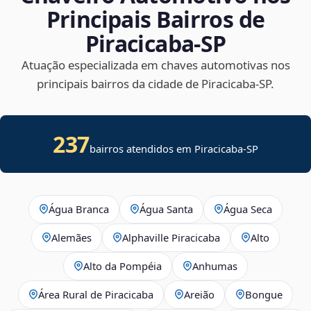
Principais Bairros de
Piracicaba‑SP
Atuação especializada em chaves automotivas nos
principais bairros da cidade de Piracicaba‑SP.
237
bairros atendidos em
Piracicaba
-
SP
Água Branca
Água Santa
Água Seca
Alemães
Alphaville Piracicaba
Alto
Alto da Pompéia
Anhumas
Área Rural de Piracicaba
Areião
Bongue