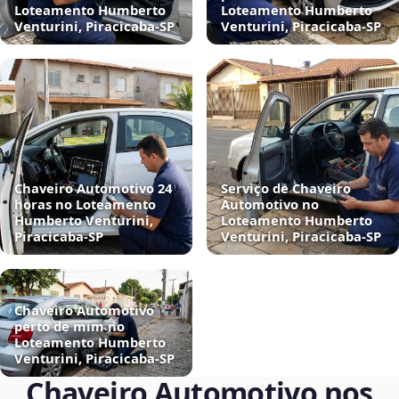
Loteamento Humberto
Loteamento Humberto
Venturini, Piracicaba‑SP
Venturini, Piracicaba‑SP
Chaveiro Automotivo 24
Serviço de Chaveiro
horas no Loteamento
Automotivo no
Humberto Venturini,
Loteamento Humberto
Piracicaba‑SP
Venturini, Piracicaba‑SP
Chaveiro Automotivo
perto de mim no
Loteamento Humberto
Venturini, Piracicaba‑SP
Chaveiro Automotivo nos