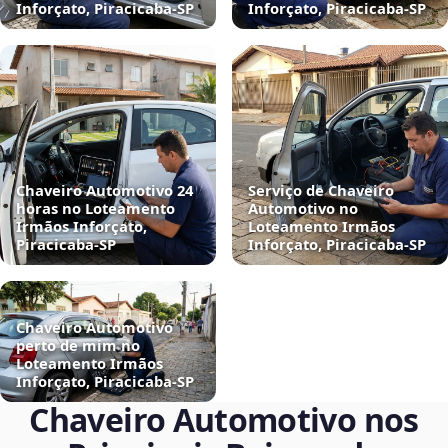
Inforçato, Piracicaba‑SP
Inforçato, Piracicaba‑SP
Chaveiro Automotivo 24
Serviço de Chaveiro
horas no Loteamento
Automotivo no
Irmãos Inforçato,
Loteamento Irmãos
Piracicaba‑SP
Inforçato, Piracicaba‑SP
Chaveiro Automotivo
perto de mim no
Loteamento Irmãos
Inforçato, Piracicaba‑SP
Chaveiro Automotivo nos