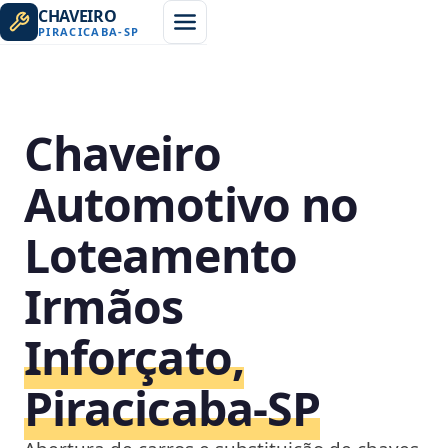
CHAVEIRO
PIRACICABA
-
SP
Chaveiro
Automotivo no
Loteamento
Irmãos
Inforçato,
Piracicaba‑SP