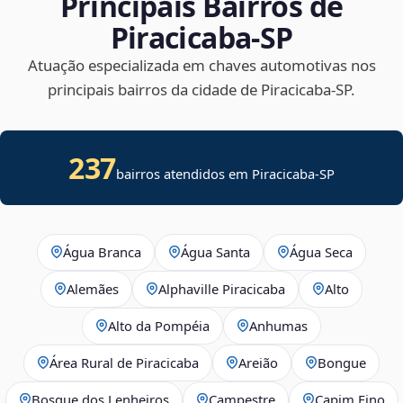
Principais Bairros de
Piracicaba‑SP
Atuação especializada em chaves automotivas nos
principais bairros da cidade de Piracicaba‑SP.
237
bairros atendidos em
Piracicaba
-
SP
Água Branca
Água Santa
Água Seca
Alemães
Alphaville Piracicaba
Alto
Alto da Pompéia
Anhumas
Área Rural de Piracicaba
Areião
Bongue
Bosque dos Lenheiros
Campestre
Capim Fino