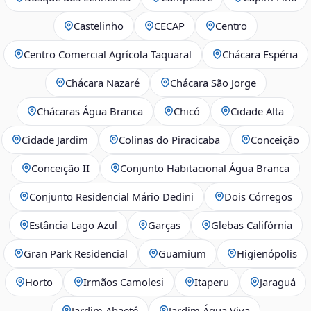
Castelinho
CECAP
Centro
Centro Comercial Agrícola Taquaral
Chácara Espéria
Chácara Nazaré
Chácara São Jorge
Chácaras Água Branca
Chicó
Cidade Alta
Cidade Jardim
Colinas do Piracicaba
Conceição
Conceição II
Conjunto Habitacional Água Branca
Conjunto Residencial Mário Dedini
Dois Córregos
Estância Lago Azul
Garças
Glebas Califórnia
Gran Park Residencial
Guamium
Higienópolis
Horto
Irmãos Camolesi
Itaperu
Jaraguá
Jardim Abaeté
Jardim Água Viva