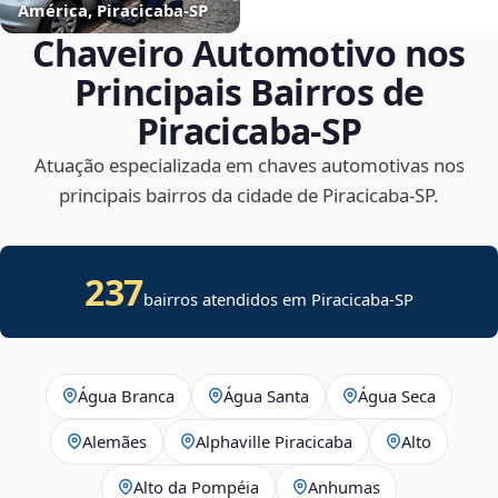
América, Piracicaba‑SP
Chaveiro Automotivo nos
Principais Bairros de
Piracicaba‑SP
Atuação especializada em chaves automotivas nos
principais bairros da cidade de Piracicaba‑SP.
237
bairros atendidos em
Piracicaba
-
SP
Água Branca
Água Santa
Água Seca
Alemães
Alphaville Piracicaba
Alto
Alto da Pompéia
Anhumas