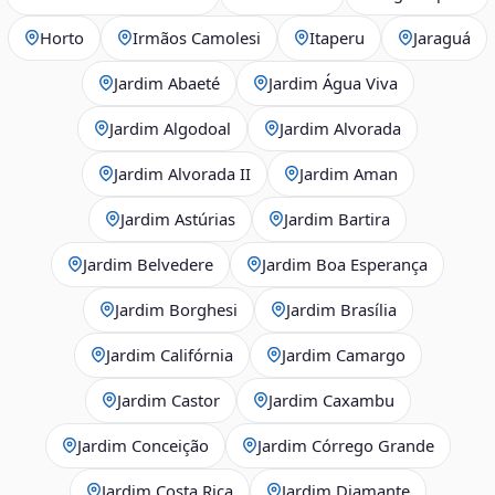
Horto
Irmãos Camolesi
Itaperu
Jaraguá
Jardim Abaeté
Jardim Água Viva
Jardim Algodoal
Jardim Alvorada
Jardim Alvorada II
Jardim Aman
Jardim Astúrias
Jardim Bartira
Jardim Belvedere
Jardim Boa Esperança
Jardim Borghesi
Jardim Brasília
Jardim Califórnia
Jardim Camargo
Jardim Castor
Jardim Caxambu
Jardim Conceição
Jardim Córrego Grande
Jardim Costa Rica
Jardim Diamante