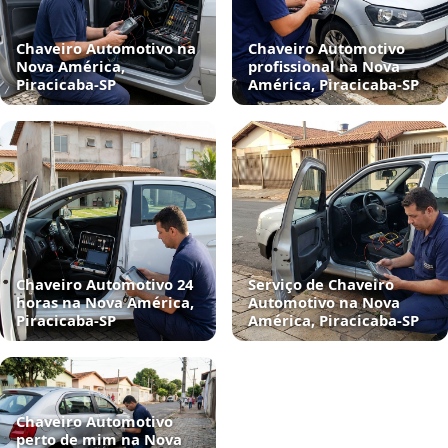
Chaveiro Automotivo na
Chaveiro Automotivo
Nova América,
profissional na Nova
Piracicaba‑SP
América, Piracicaba‑SP
Chaveiro Automotivo 24
Serviço de Chaveiro
horas na Nova América,
Automotivo na Nova
Piracicaba‑SP
América, Piracicaba‑SP
Chaveiro Automotivo
perto de mim na Nova