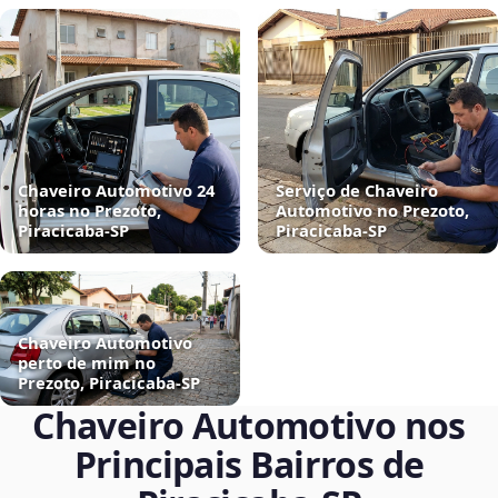
Chaveiro Automotivo 24
Serviço de Chaveiro
horas no Prezoto,
Automotivo no Prezoto,
Piracicaba‑SP
Piracicaba‑SP
Chaveiro Automotivo
perto de mim no
Prezoto, Piracicaba‑SP
Chaveiro Automotivo nos
Principais Bairros de