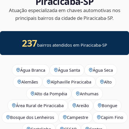
Piracicaba‑SP
Atuação especializada em chaves automotivas nos
principais bairros da cidade de Piracicaba‑SP.
237
bairros atendidos em
Piracicaba
-
SP
Água Branca
Água Santa
Água Seca
Alemães
Alphaville Piracicaba
Alto
Alto da Pompéia
Anhumas
Área Rural de Piracicaba
Areião
Bongue
Bosque dos Lenheiros
Campestre
Capim Fino
Castelinho
CECAP
Centro