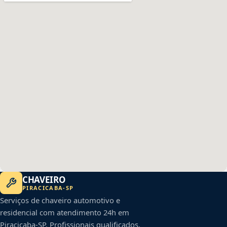
CHAVEIRO
PIRACICABA
-
SP
Serviços de chaveiro automotivo e
residencial com atendimento 24h em
Piracicaba
-
SP
. Profissionais qualificados,