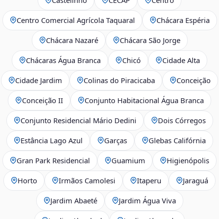
Centro Comercial Agrícola Taquaral
Chácara Espéria
Chácara Nazaré
Chácara São Jorge
Chácaras Água Branca
Chicó
Cidade Alta
Cidade Jardim
Colinas do Piracicaba
Conceição
Conceição II
Conjunto Habitacional Água Branca
Conjunto Residencial Mário Dedini
Dois Córregos
Estância Lago Azul
Garças
Glebas Califórnia
Gran Park Residencial
Guamium
Higienópolis
Horto
Irmãos Camolesi
Itaperu
Jaraguá
Jardim Abaeté
Jardim Água Viva