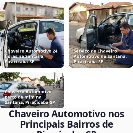
Chaveiro Automotivo 24
Serviço de Chaveiro
horas na Santana,
Automotivo na Santana,
Piracicaba‑SP
Piracicaba‑SP
Chaveiro Automotivo
perto de mim na
Santana, Piracicaba‑SP
Chaveiro Automotivo nos
Principais Bairros de