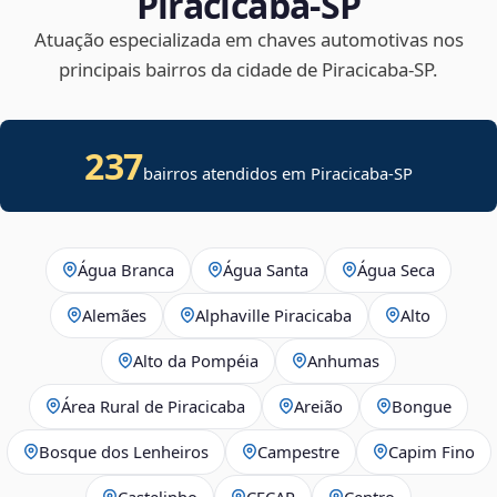
Piracicaba‑SP
Atuação especializada em chaves automotivas nos
principais bairros da cidade de Piracicaba‑SP.
237
bairros atendidos em
Piracicaba
-
SP
Água Branca
Água Santa
Água Seca
Alemães
Alphaville Piracicaba
Alto
Alto da Pompéia
Anhumas
Área Rural de Piracicaba
Areião
Bongue
Bosque dos Lenheiros
Campestre
Capim Fino
Castelinho
CECAP
Centro