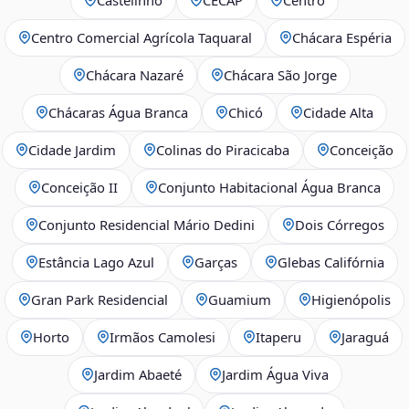
Centro Comercial Agrícola Taquaral
Chácara Espéria
Chácara Nazaré
Chácara São Jorge
Chácaras Água Branca
Chicó
Cidade Alta
Cidade Jardim
Colinas do Piracicaba
Conceição
Conceição II
Conjunto Habitacional Água Branca
Conjunto Residencial Mário Dedini
Dois Córregos
Estância Lago Azul
Garças
Glebas Califórnia
Gran Park Residencial
Guamium
Higienópolis
Horto
Irmãos Camolesi
Itaperu
Jaraguá
Jardim Abaeté
Jardim Água Viva