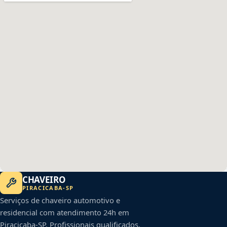
CHAVEIRO
PIRACICABA
-
SP
Serviços de chaveiro automotivo e
residencial com atendimento 24h em
Piracicaba
-
SP
. Profissionais qualificados,