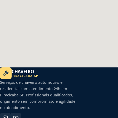
CHAVEIRO
PIRACICABA
-
SP
Serviços de chaveiro automotivo e
residencial com atendimento 24h em
Piracicaba
-
SP
. Profissionais qualificados,
orçamento sem compromisso e agilidade
no atendimento.