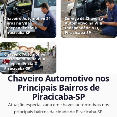
Chaveiro Automotivo 24
Serviço de Chaveiro
horas na Vila
Automotivo na Vila
Independência II,
Independência II,
Piracicaba‑SP
Piracicaba‑SP
Chaveiro Automotivo
perto de mim na Vila
Independência II,
Piracicaba‑SP
Chaveiro Automotivo nos
Principais Bairros de
Piracicaba‑SP
Atuação especializada em chaves automotivas nos
principais bairros da cidade de Piracicaba‑SP.