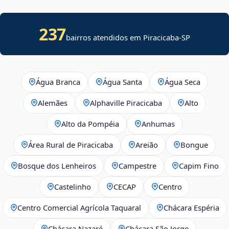
237
bairros atendidos em
Piracicaba
-
SP
Água Branca
Água Santa
Água Seca
Alemães
Alphaville Piracicaba
Alto
Alto da Pompéia
Anhumas
Área Rural de Piracicaba
Areião
Bongue
Bosque dos Lenheiros
Campestre
Capim Fino
Castelinho
CECAP
Centro
Centro Comercial Agrícola Taquaral
Chácara Espéria
Chácara Nazaré
Chácara São Jorge