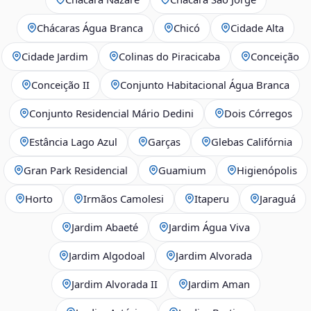
Chácaras Água Branca
Chicó
Cidade Alta
Cidade Jardim
Colinas do Piracicaba
Conceição
Conceição II
Conjunto Habitacional Água Branca
Conjunto Residencial Mário Dedini
Dois Córregos
Estância Lago Azul
Garças
Glebas Califórnia
Gran Park Residencial
Guamium
Higienópolis
Horto
Irmãos Camolesi
Itaperu
Jaraguá
Jardim Abaeté
Jardim Água Viva
Jardim Algodoal
Jardim Alvorada
Jardim Alvorada II
Jardim Aman