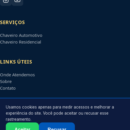
SERVIÇOS
Chaveiro Automotivo
Chaveiro Residencial
LINKS ÚTEIS
Onde Atendemos
Sobre
Contato
CONTATO
Usamos cookies apenas para medir acessos e melhorar a
experiência do site. Você pode aceitar ou recusar esse
rastreamento.
Atendimento em
Piracicaba
-
SP
e regiões parceiras
contato@chaveiroempiracicaba.com.br
Aceitar
Recusar