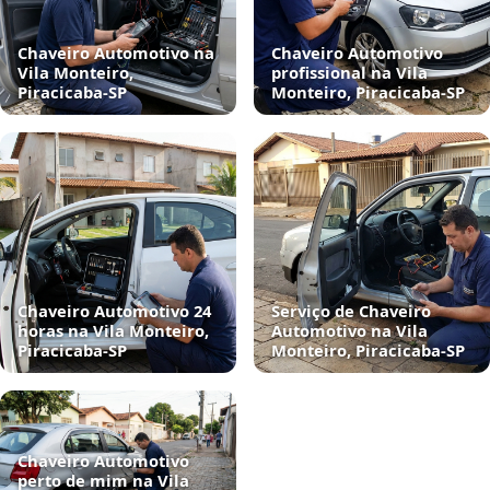
Chaveiro Automotivo na
Chaveiro Automotivo
Vila Monteiro,
profissional na Vila
Piracicaba‑SP
Monteiro, Piracicaba‑SP
Chaveiro Automotivo 24
Serviço de Chaveiro
horas na Vila Monteiro,
Automotivo na Vila
Piracicaba‑SP
Monteiro, Piracicaba‑SP
Chaveiro Automotivo
perto de mim na Vila