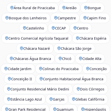
Área Rural de Piracicaba
Areião
Bongue
Bosque dos Lenheiros
Campestre
Capim Fino
Castelinho
CECAP
Centro
Centro Comercial Agrícola Taquaral
Chácara Espéria
Chácara Nazaré
Chácara São Jorge
Chácaras Água Branca
Chicó
Cidade Alta
Cidade Jardim
Colinas do Piracicaba
Conceição
Conceição II
Conjunto Habitacional Água Branca
Conjunto Residencial Mário Dedini
Dois Córregos
Estância Lago Azul
Garças
Glebas Califórnia
Gran Park Residencial
Guamium
Higienópolis