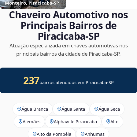
Monteiro, Piracicaba‑SP
Chaveiro Automotivo nos
Principais Bairros de
Piracicaba‑SP
Atuação especializada em chaves automotivas nos
principais bairros da cidade de Piracicaba‑SP.
237
bairros atendidos em
Piracicaba
-
SP
Água Branca
Água Santa
Água Seca
Alemães
Alphaville Piracicaba
Alto
Alto da Pompéia
Anhumas